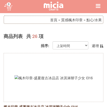
0
首頁
»
質感楓木印章
»
點心/水果
商品列表 共
26
項
排序:
遞增
楓木印章-盛夏復古冰品店 冰淇淋辮子少女 I316