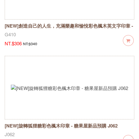
[NEW]創造自己的人生，充滿樂趣和愉悅彩色楓木英文字印章 -
糖果屋新品預購 G410
G410
NT.$306
NT.$340
[NEW]旋轉狐狸糖彩色楓木印章 - 糖果屋新品預購 J062
J062