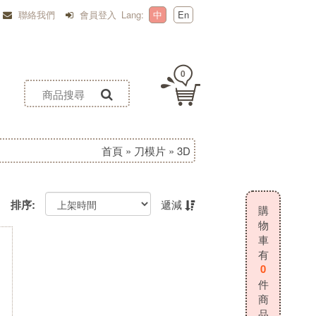
聯絡我們
會員登入
Lang:
中
En
0
首頁
»
刀模片
»
3D
排序:
遞減
購
物
車
有
0
件
商
品