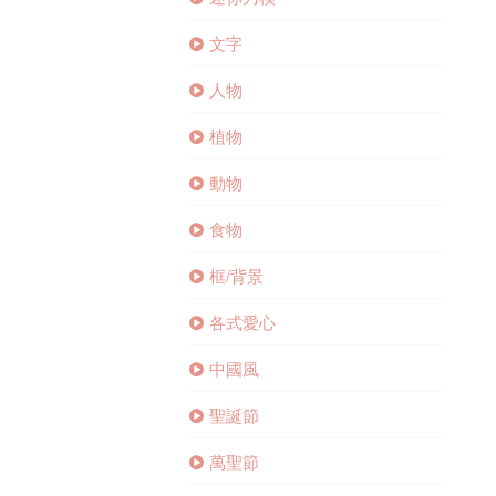
文字
人物
植物
動物
食物
框/背景
各式愛心
中國風
聖誕節
萬聖節