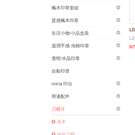
楓木印章套組
質感楓木印章
L
生活小物/小品盒裝
LD
溫潤手感-泡棉印章
NT
透明/水晶印章
自黏印章
micia 印台
周邊配件
刀模片
基本
迷你刀模