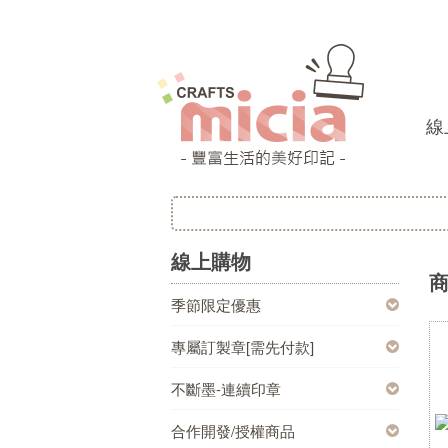
線
線上購物
季節限定優惠
專屬訂製章[需先付款]
不斷墨-連續印章
合作開發/授權商品