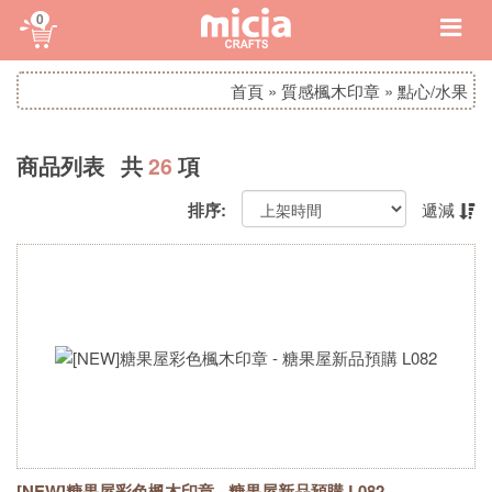
0
首頁
»
質感楓木印章
»
點心/水果
商品列表 共
26
項
排序:
遞減
[NEW]糖果屋彩色楓木印章 - 糖果屋新品預購 L082