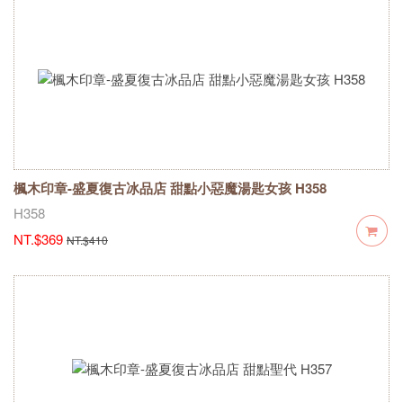
楓木印章-盛夏復古冰品店 甜點小惡魔湯匙女孩 H358
H358
NT.$369
NT.$410