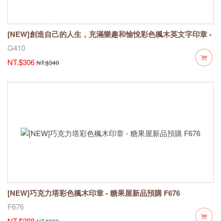
[NEW]創造自己的人生，充滿樂趣和愉悅彩色楓木英文字印章 -
糖果屋新品預購 G410
G410
NT.$306
NT.$340
[NEW]巧克力塔彩色楓木印章 - 糖果屋新品預購 F676
F676
NT.$288