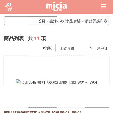
0
首頁
»
生活小物/小品盒裝
»
網點質感印章
商品列表 共
11
項
排序:
遞減
[套組85折預購]花草水彩網點印章FW01~FW04