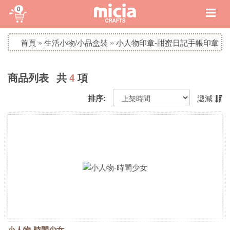
0
首頁
»
生活小物/小品盒裝
»
小人物印章-甜蜜日記手帳印章
商品列表 共
4
項
排序:
遞減
小人物-時間少女