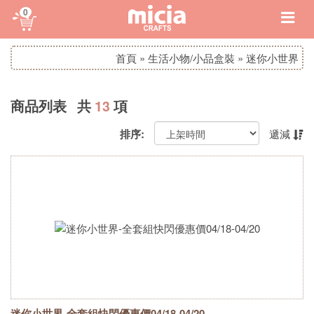
0
首頁
»
生活小物/小品盒裝
»
迷你小世界
商品列表 共
13
項
排序:
遞減
迷你小世界-全套組快閃優惠價04/18-04/20