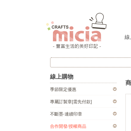
線
線上購物
季節限定優惠
專屬訂製章[需先付款]
不斷墨-連續印章
合作開發/授權商品