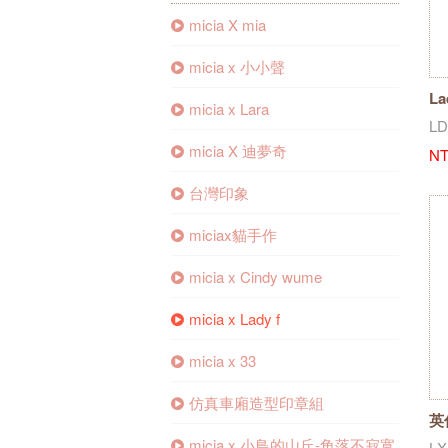
micia X mia
micia x 小小聲
L
micia x Lara
LD
micia X 迪夢奇
NT
台灣印象
miciax貓手作
micia x Cindy wume
micia x Lady f
micia x 33
仿真車廂造型印章組
英
micia x 小鳥的山丘-角落不寂寞
LX