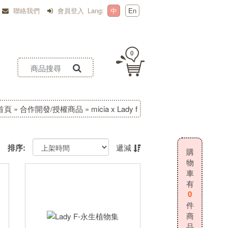
聯絡我們
會員登入
Lang:
中
En
0
首頁
»
合作開發/授權商品
»
micia x Lady f
排序:
遞減
購
物
車
有
0
件
商
品