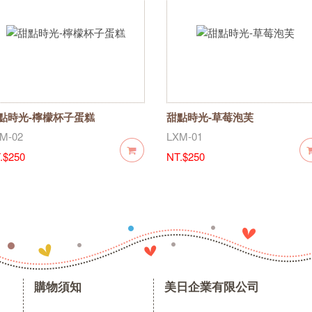
點時光-檸檬杯子蛋糕
甜點時光-草莓泡芙
M-02
LXM-01
.$250
NT.$250
購物須知
美日企業有限公司