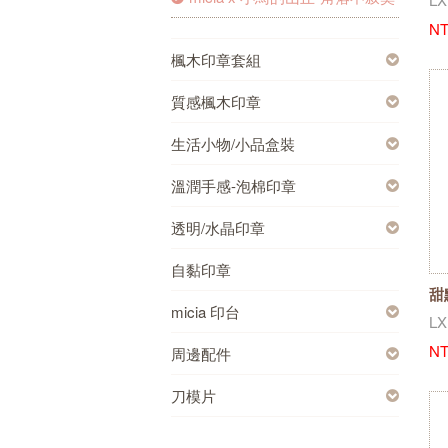
NT
楓木印章套組
質感楓木印章
生活小物/小品盒裝
溫潤手感-泡棉印章
透明/水晶印章
自黏印章
甜
micia 印台
L
NT
周邊配件
刀模片