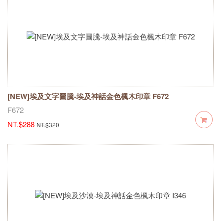
[NEW]埃及文字圖騰-埃及神話金色楓木印章 F672
F672
NT.$288
NT.$320