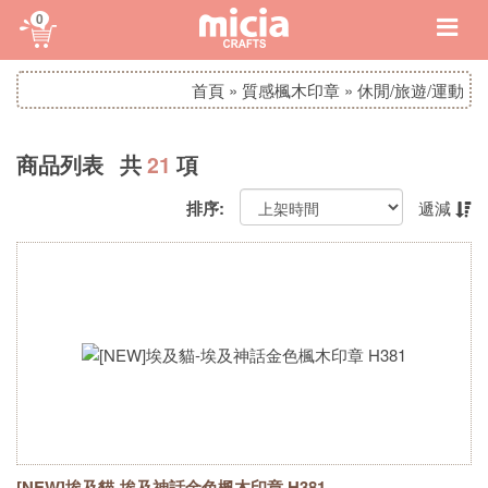
0
首頁
»
質感楓木印章
»
休閒/旅遊/運動
商品列表 共
21
項
排序:
遞減
[NEW]埃及貓-埃及神話金色楓木印章 H381