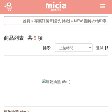
0
首頁
»
專屬訂製章[需先付款]
»
NEW-翻轉衣物印章
商品列表 共
5
項
排序:
遞減
速乾油墨-(5ml)