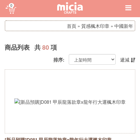
0
首頁
»
質感楓木印章
»
中國新年
商品列表 共
80
項
排序:
遞減
[新品預購]D081 甲辰龍落款章x龍年行大運楓木印章