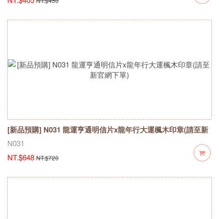
NT.$450
[新品預購] N031 龍運亨通明信片x龍年行大運楓木印章(請至新
官網下單)
N031
NT.$648
NT.$720