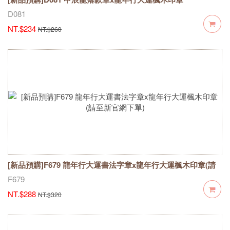
D081
NT.$234
NT.$260
[新品預購]F679 龍年行大運書法字章x龍年行大運楓木印章(請
至新官網下單)
F679
NT.$288
NT.$320