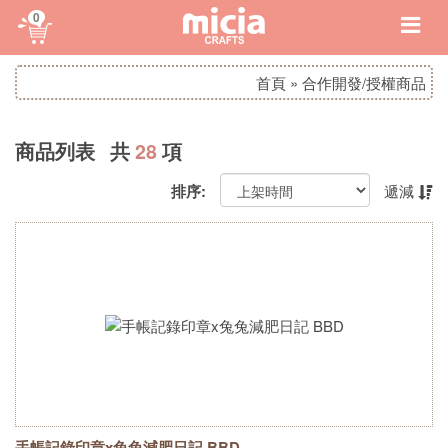
0
首頁
»
合作開發/授權商品
商品列表 共
28
項
排序:
遞減
手帳記錄印章x兔兔減肥日記 BBD