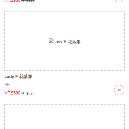
NT.$920
Lady F-花落集
FF
NT.$580
NT.$620