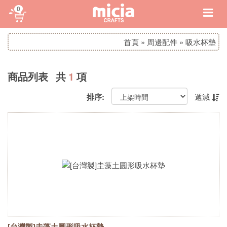
0
首頁
»
周邊配件
»
吸水杯墊
商品列表 共
1
項
排序:
遞減
[台灣製]圭藻土圓形吸水杯墊