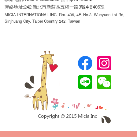
聯絡地址:242 新北市新莊區五權一路3號4樓406室
MICIA INTERNATIONAL INC. Rm. 406, 4F. No.3, Wucyuan 1st Rd,
Sinjhuang City, Taipei Country 242, Taiwan