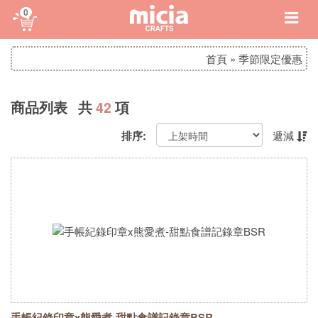
0
首頁
»
季節限定優惠
商品列表 共
42
項
排序:
遞減
手帳紀錄印章x熊愛煮-甜點食譜記錄章BSR