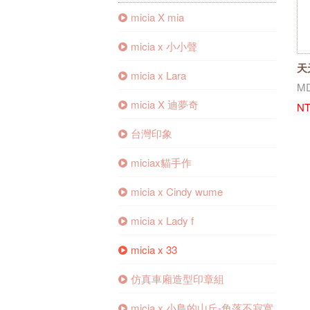
micia X mia
micia x 小小聲
天
micia x Lara
M
micia X 迪夢奇
NT
台灣印象
miciax貓手作
micia x Cindy wume
micia x Lady f
micia x 33
仿真車廂造型印章組
micia x 小鳥的山丘-角落不寂寞