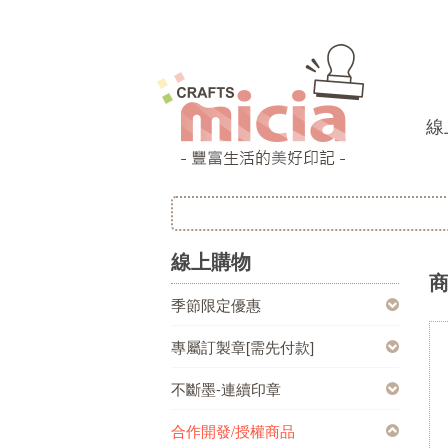
線
線上購物
季節限定優惠
專屬訂製章[需先付款]
不斷墨-連續印章
合作開發/授權商品