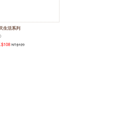
天生活系列
D
.$108
NT.$120