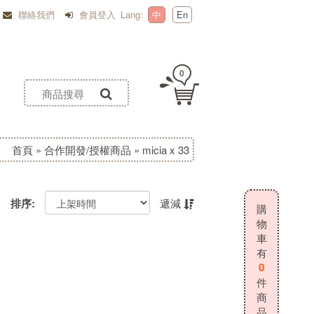
聯絡我們
會員登入
Lang:
中
En
0
首頁
»
合作開發/授權商品
»
micia x 33
排序:
遞減
購
物
車
有
0
件
商
品