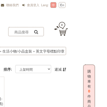
聯絡我們
會員登入
Lang:
中
En
0
»
生活小物/小品盒裝
»
英文字母標點印章
排序:
遞減
購
物
車
有
0
件
商
品