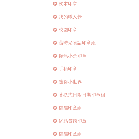
軟木印章
我的職人夢
校園印章
舊時光物語印章組
節氣小盒印章
手柄印章
迷你小世界
替換式日附日期印章組
貓貓印章組
網點質感印章
貓貓印章組