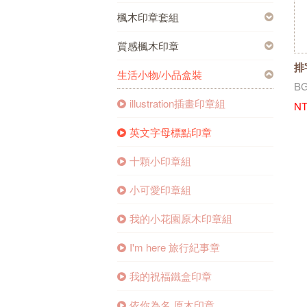
楓木印章套組
質感楓木印章
排
生活小物/小品盒裝
組
B
illustration插畫印章組
NT
英文字母標點印章
十顆小印章組
小可愛印章組
我的小花園原木印章組
I'm here 旅行紀事章
我的祝福鐵盒印章
依你為名 原木印章