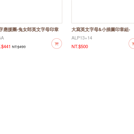
字應援團-兔女郎英文字母印章
大寫英文字母&小插圖印章組-
ALP13+14大小寫兩入 (絕版出清
GA
ALP13+14
.$441
NT.$500
NT.$490