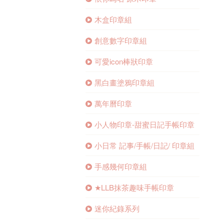
木盒印章組
創意數字印章組
可愛icon棒狀印章
黑白畫塗鴉印章組
萬年曆印章
小人物印章-甜蜜日記手帳印章
小日常 記事/手帳/日記/ 印章組
手感幾何印章組
★LLB抹茶趣味手帳印章
迷你紀錄系列