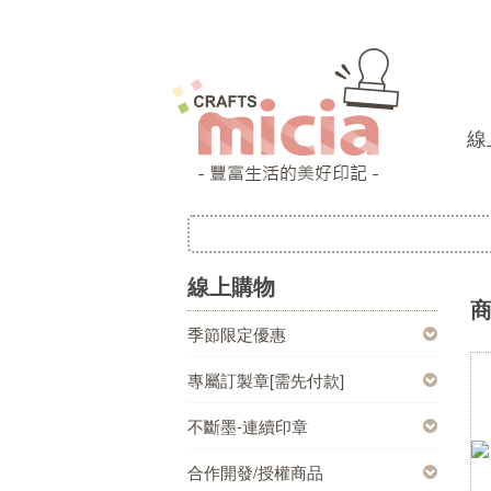
線
線上購物
季節限定優惠
專屬訂製章[需先付款]
不斷墨-連續印章
合作開發/授權商品