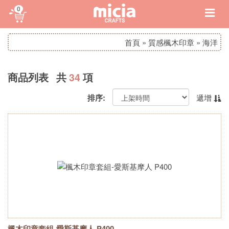
0
首頁
»
質感楓木印章
»
海洋
商品列表 共
34
項
排序:
遞增
楓木印章套組-愛斯基摩人 P400