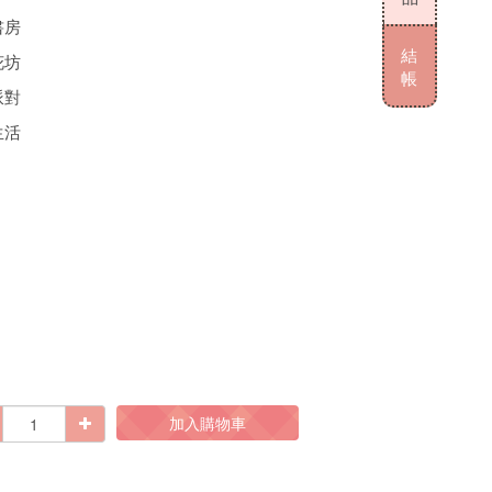
書房
結
花坊
帳
派對
生活
加入購物車