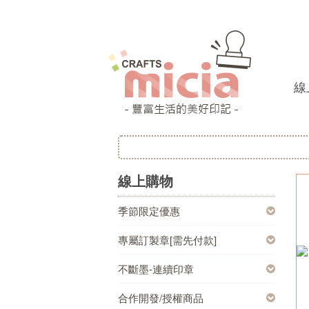
線
線上購物
季節限定優惠
專屬訂製章[需先付款]
不斷墨-連續印章
合作開發/授權商品