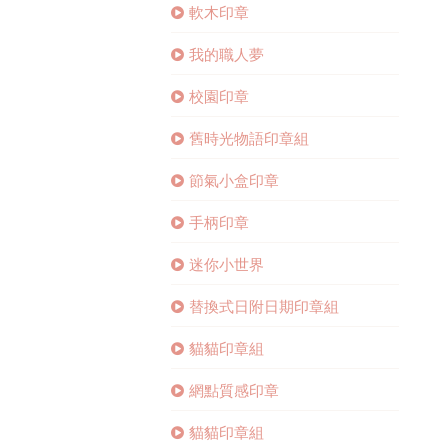
軟木印章
我的職人夢
校園印章
舊時光物語印章組
節氣小盒印章
手柄印章
迷你小世界
替換式日附日期印章組
貓貓印章組
網點質感印章
貓貓印章組