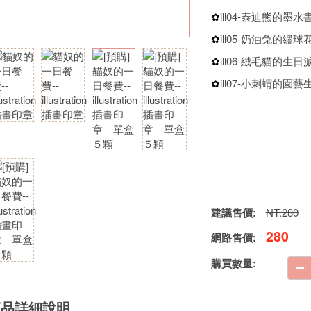
ill04-泰迪熊的墨水
✿
ill05-奶油兔的繡球
✿
ill06-絨毛貓的生日
✿
ill07-小刺蝟的園藝
✿
建議售價:
NT.280
280
網路售價:
購買數量:
商品詳細說明