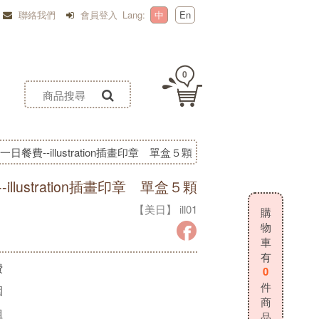
聯絡我們
會員登入
Lang:
中
En
0
日餐費--illustration插畫印章 單盒５顆
llustration插畫印章 單盒５顆
【美日】 ill01
購
物
車
有
費
0
件
園
商
組
品