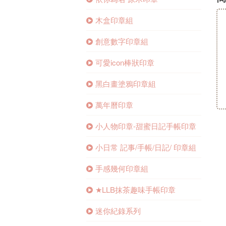
木盒印章組
創意數字印章組
可愛icon棒狀印章
黑白畫塗鴉印章組
萬年曆印章
小人物印章-甜蜜日記手帳印章
小日常 記事/手帳/日記/ 印章組
手感幾何印章組
★LLB抹茶趣味手帳印章
迷你紀錄系列