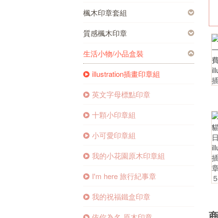
楓木印章套組
質感楓木印章
生活小物/小品盒裝
illustration插畫印章組
英文字母標點印章
十顆小印章組
小可愛印章組
我的小花園原木印章組
I'm here 旅行紀事章
我的祝福鐵盒印章
依你為名 原木印章