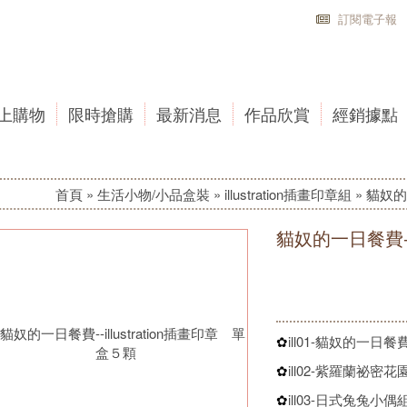
訂閱電子報
上購物
限時搶購
最新消息
作品欣賞
經銷據點
首頁
»
生活小物/小品盒裝
»
illustration插畫印章組
»
貓奴的一
貓奴的一日餐費--i
ill01-貓奴的一日餐
✿
ill02-紫羅蘭祕密花
✿
ill03-日式兔兔小偶
✿