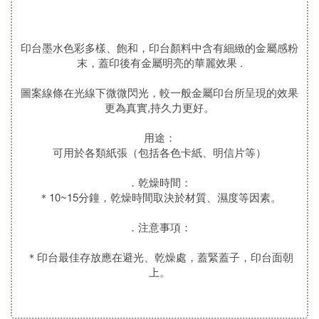
印台墨水色彩多樣、飽和，印台顏料中含有細緻的金屬感粉
末，蓋印後有金屬明亮的華麗效果 .
圖案線條在光線下微微閃光，較一般金屬印台所呈現的效果
更為真實,持久力更好。
用途：
可用於各類紙張（包括各色卡紙、明信片等）
．乾燥時間：
＊10~15分鐘，乾燥時間取決於材質、濕度等因素。
．注意事項：
＊印台最佳存放應在避光、乾燥處，蓋緊蓋子，印台面朝
上。