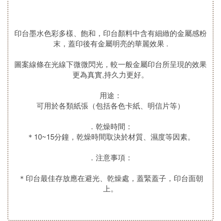
印台墨水色彩多樣、飽和，印台顏料中含有細緻的金屬感粉
末，蓋印後有金屬明亮的華麗效果 .
圖案線條在光線下微微閃光，較一般金屬印台所呈現的效果
更為真實,持久力更好。
用途：
可用於各類紙張（包括各色卡紙、明信片等）
．乾燥時間：
＊10~15分鐘，乾燥時間取決於材質、濕度等因素。
．注意事項：
＊印台最佳存放應在避光、乾燥處，蓋緊蓋子，印台面朝
上。