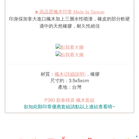
►
高品質楓木印章 Made In Taiwan
印身採加拿大進口楓木加上三層水性噴漆，橡皮的部分軟硬
適中的天然橡膠，耐久性絕佳
材質：
楓木(詳細說明)
，橡膠
尺寸約：3.5x5xcm
產地：台灣
P360 新春桃喜 楓木套組
欲知此顆印章優惠套組請點以上連結查看唷~