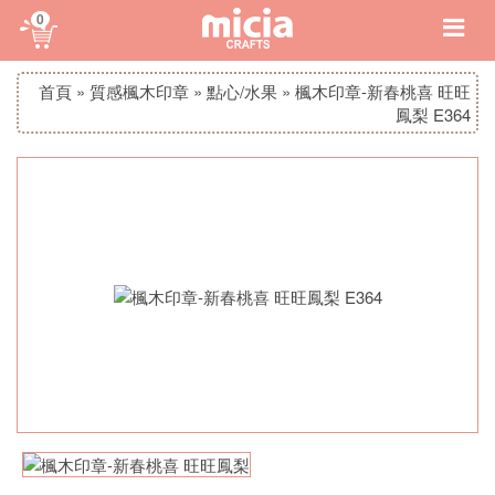
0
首頁
»
質感楓木印章
»
點心/水果
»
楓木印章-新春桃喜 旺旺
鳳梨 E364