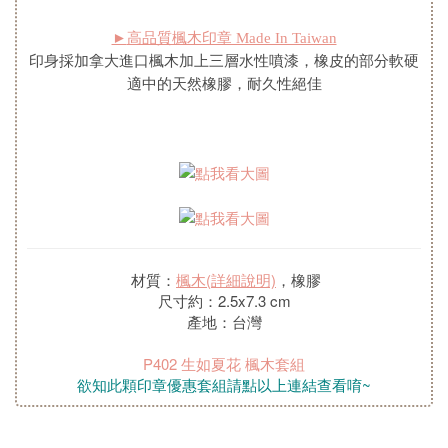
►
高品質楓木印章 Made In Taiwan
印身採加拿大進口楓木加上三層水性噴漆，橡皮的部分軟硬
適中的天然橡膠，耐久性絕佳
材質：
楓木(詳細說明)
，橡膠
尺寸約：2.5x7.3 cm
產地：台灣
P402 生如夏花 楓木套組
欲知此顆印章優惠套組請點以上連結查看唷~