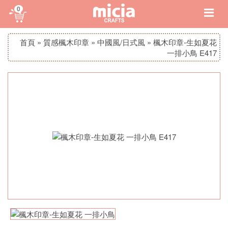
0
首頁
»
質感楓木印章
»
中國風/日式風
»
楓木印章-生如夏花
一排小鳥 E417