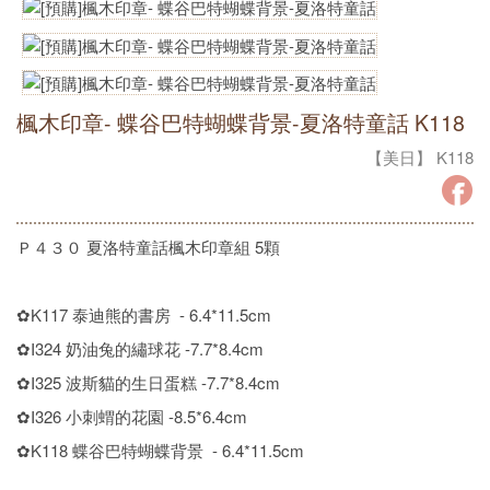
楓木印章- 蝶谷巴特蝴蝶背景-夏洛特童話 K118
【美日】 K118
Ｐ４３０
夏洛特童話楓木印章組 5顆
✿K117 泰迪熊的書房 - 6.4*11.5cm
✿I324 奶油兔的繡球花 -7.7*8.4cm
✿I325 波斯貓的生日蛋糕 -7.7*8.4cm
✿I326 小刺蝟的花園 -8.5*6.4cm
✿K118 蝶谷巴特蝴蝶背景 - 6.4*11.5cm