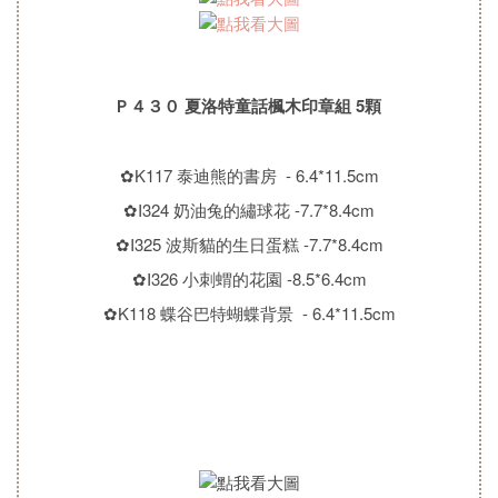
Ｐ４３０
夏洛特童話楓木印章組 5顆
✿K117 泰迪熊的書房 - 6.4*11.5cm
✿I324 奶油兔的繡球花 -7.7*8.4cm
✿I325 波斯貓的生日蛋糕 -7.7*8.4cm
✿I326 小刺蝟的花園 -8.5*6.4cm
✿K118 蝶谷巴特蝴蝶背景 - 6.4*11.5cm