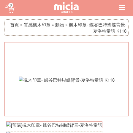
0
首頁
»
質感楓木印章
»
動物
»
楓木印章- 蝶谷巴特蝴蝶背景-
夏洛特童話 K118