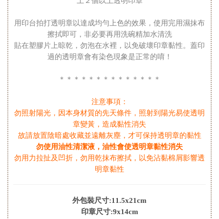
上２個以上透明印章
用印台拍打透明章以達成均勻上色的效果，使用完用濕抹布
擦拭即可，非必要再用洗碗精加水清洗
貼在塑膠片上晾乾，勿泡在水裡，以免破壞印章黏性。蓋印
過的透明章會有染色現象是正常的唷！
＊＊＊＊＊＊＊＊＊＊＊＊＊＊
注意事項：
勿照射陽光，因本身材質的先天條件，照射到陽光易使透明
章變黃，造成黏性消失
故請放置陰暗處收藏並遠離灰塵，才可保持透明章的黏性
勿使用油性清潔液，油性會使透明章黏性消失
勿用力拉扯及凹折，勿用乾抹布擦拭，以免沾黏棉屑影響透
明章黏性
外包裝尺寸:11.5x21cm
印章尺寸:9x14cm