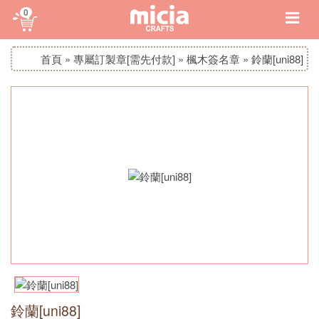
0
首頁
»
專屬訂製章[需先付款]
»
楓木簽名章
»
鈴蘭[uni88]
鈴蘭[uni88]