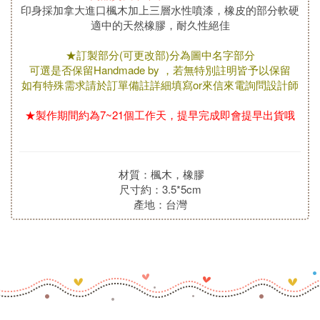
印身採加拿大進口楓木加上三層水性噴漆，橡皮的部分軟硬
適中的天然橡膠，耐久性絕佳
★訂製部分(可更改部)分為圖中名字部分
可選是否保留Handmade by ，若無特別註明皆予以保留
如有特殊需求請於訂單備註詳細填寫or來信來電詢問設計師
★製作期間約為7~21個工作天，提早完成即會提早出貨哦
材質：楓木，橡膠
尺寸約：3.5*5cm
產地：台灣