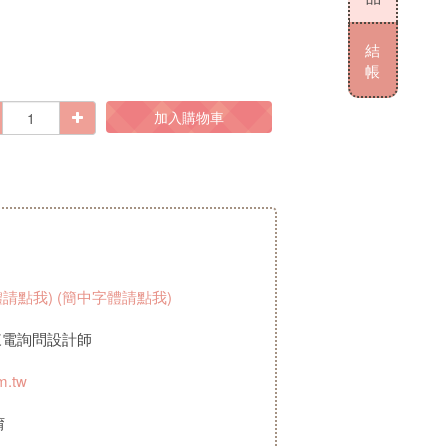
結
帳
加入購物車
體請點我)
(簡中字體請點我)
來電詢問設計師
m.tw
唷