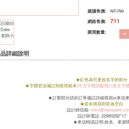
建議售價:
NT.790
711
網路售價:
購買數量:
商品詳細說明
★紅色為可更改名字的部分
★字體若沒備註則依照範本
(中文字體請點我)
(英文字
★訂製部分請於訂單備註詳細填寫or來信
★若未填寫則皆為空白
設計師信箱:
mimi@neospark.co
設計師電話: 22980292*17
★來信時請註明:姓名、來源