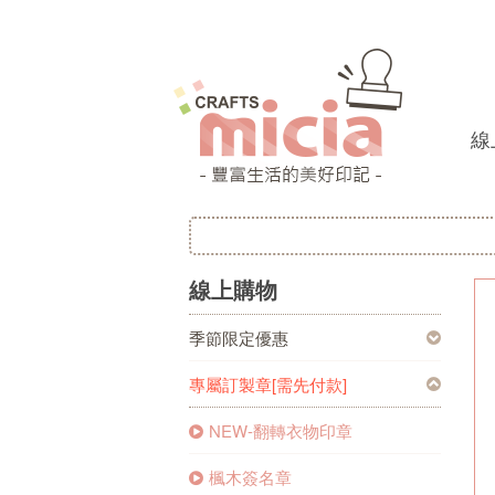
線
線上購物
季節限定優惠
專屬訂製章[需先付款]
NEW-翻轉衣物印章
楓木簽名章