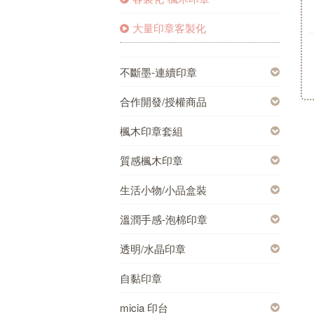
大量印章客製化
不斷墨-連續印章
合作開發/授權商品
楓木印章套組
質感楓木印章
生活小物/小品盒裝
溫潤手感-泡棉印章
透明/水晶印章
自黏印章
micia 印台