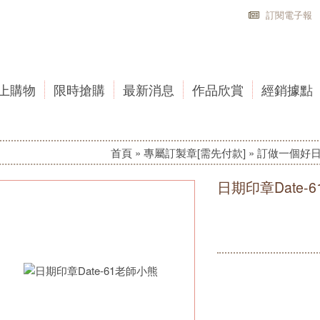
訂閱電子報
上購物
限時搶購
最新消息
作品欣賞
經銷據點
首頁
»
專屬訂製章[需先付款]
»
訂做一個好日
日期印章Date-