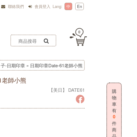
聯絡我們
會員登入
Lang:
中
En
0
子-日期印章
»
日期印章Date-61老師小熊
61老師小熊
【美日】 DATE61
購
物
車
有
0
件
商
品