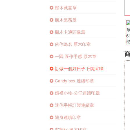
壓木藏書章
楓木業務章
楓木卡通頭像章
依你為名 原木印章
一隅 匠作手感 原木章
訂做一個好日子-日期印章
Candy box 連續印章
婚禮小物-公仔連續印章
迷你手帳訂製連續章
隨身連續印章
客製化-楓木印章